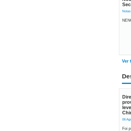
Sec
Notas
NENC
Ver 
De
Dir
pro
lev
Chi
06 Ag
Foi p