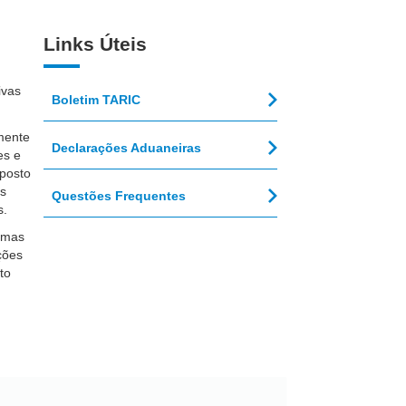
Links Úteis
ivas
Boletim TARIC
mente
Declarações Aduaneiras
es e
mposto
es
Questões Frequentes
s.
, mas
ções
to