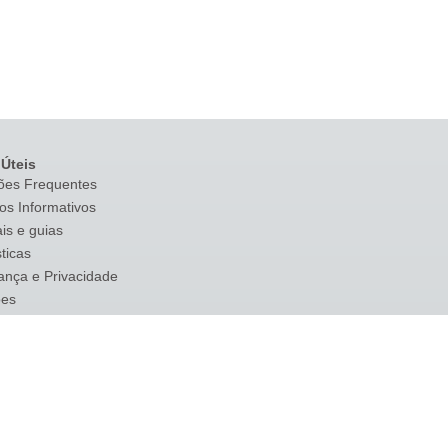
 Úteis
ões Frequentes
os Informativos
is e guias
sticas
ança e Privacidade
ões
 de bens
de Devedores
ções Intracomunitárias
-Border Ruling (CBR)