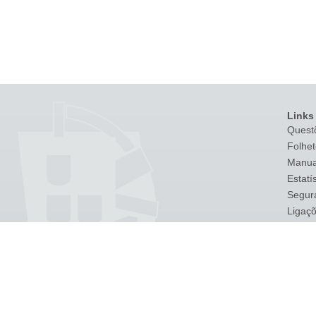
Links
Quest
Folhet
Manua
Estatí
Segur
Ligaç
Venda
Lista 
Transa
Cross