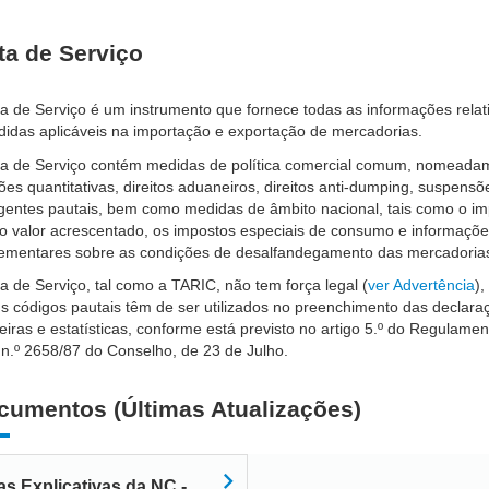
ta de Serviço
a de Serviço é um instrumento que fornece todas as informações relat
idas aplicáveis na importação e exportação de mercadorias.
ta de Serviço contém medidas de política comercial comum, nomeada
ções quantitativas, direitos aduaneiros, direitos anti-dumping, suspensõ
gentes pautais, bem como medidas de âmbito nacional, tais como o i
o valor acrescentado, os impostos especiais de consumo e informaçõ
ementares sobre as condições de desalfandegamento das mercadoria
a de Serviço, tal como a TARIC, não tem força legal (
ver Advertência
)
s códigos pautais têm de ser utilizados no preenchimento das declara
iras e estatísticas, conforme está previsto no artigo 5.º do Regulamen
n.º 2658/87 do Conselho, de 23 de Julho.
cumentos (Últimas Atualizações)
as Explicativas da NC -