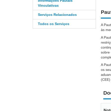
Informações Pautais
Vinculativas
Pau
Serviços Relacionados
Todos os Serviços
A Paut
às med
A Pau
restri
contin
sobre 
compl
A Paut
os seu
aduane
(CEE) 
Do
Not