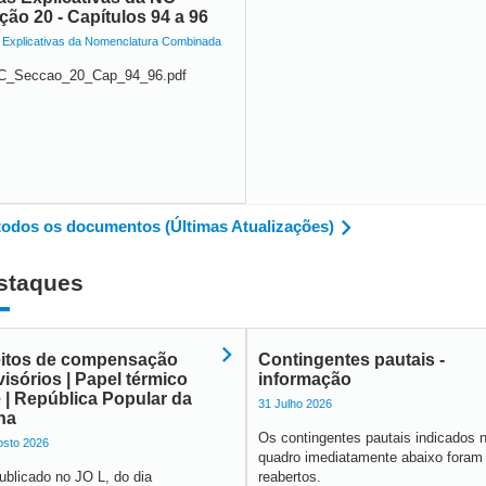
ção 20 - Capítulos 94 a 96
 Explicativas da Nomenclatura Combinada
_Seccao_20_Cap_94_96.pdf
todos os documentos (Últimas Atualizações)
staques
eitos de compensação
Contingentes pautais -
visórios | Papel térmico
informação
e | República Popular da
31 Julho 2026
na
Os contingentes pautais indicados 
osto 2026
quadro imediatamente abaixo foram
ublicado no JO L, do dia
reabertos.