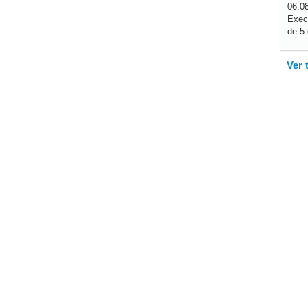
06.0
Exec
de 5 
Ver 