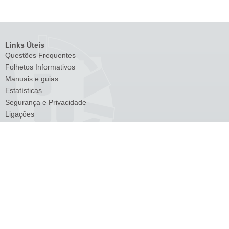
Links Úteis
Questões Frequentes
Folhetos Informativos
Manuais e guias
Estatísticas
Segurança e Privacidade
Ligações
Venda de bens
Lista de Devedores
Transações Intracomunitárias
Cross-Border Ruling (CBR)