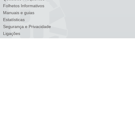
Folhetos Informativos
Manuais e guias
Estatísticas
Segurança e Privacidade
Ligações
Venda de bens
Lista de Devedores
Transações Intracomunitárias
Cross-Border Ruling (CBR)