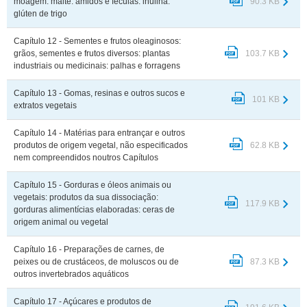
moagem: malte: amidos e féculas: inulina:
90.3 KB
glúten de trigo
Capítulo 12 - Sementes e frutos oleaginosos:
grãos, sementes e frutos diversos: plantas
103.7 KB
industriais ou medicinais: palhas e forragens
Capítulo 13 - Gomas, resinas e outros sucos e
101 KB
extratos vegetais
Capítulo 14 - Matérias para entrançar e outros
produtos de origem vegetal, não especificados
62.8 KB
nem compreendidos noutros Capítulos
Capítulo 15 - Gorduras e óleos animais ou
vegetais: produtos da sua dissociação:
117.9 KB
gorduras alimentícias elaboradas: ceras de
origem animal ou vegetal
Capítulo 16 - Preparações de carnes, de
peixes ou de crustáceos, de moluscos ou de
87.3 KB
outros invertebrados aquáticos
Capítulo 17 - Açúcares e produtos de