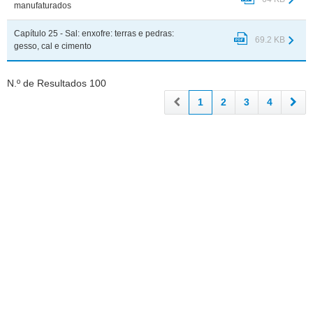
manufaturados
Capítulo 25 - Sal: enxofre: terras e pedras:
69.2 KB
gesso, cal e cimento
N.º de Resultados 100
1
2
3
4